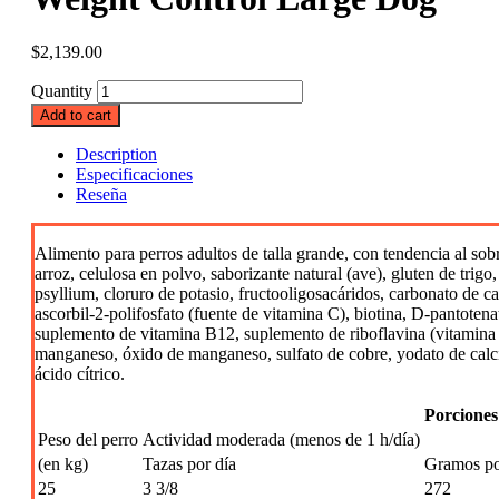
$
2,139.00
Quantity
Add to cart
Description
Especificaciones
Reseña
Alimento para perros adultos de talla grande, con tendencia al sob
arroz, celulosa en polvo, saborizante natural (ave), gluten de trigo
psyllium, cloruro de potasio, fructooligosacáridos, carbonato de c
ascorbil-2-polifosfato (fuente de vitamina C), biotina, D-pantoten
suplemento de vitamina B12, suplemento de riboflavina (vitamina B
manganeso, óxido de manganeso, sulfato de cobre, yodato de calcio,
ácido cítrico.
Porciones
Peso del perro
Actividad moderada (menos de 1 h/día)
(en kg)
Tazas por día
Gramos po
25
3 3/8
272