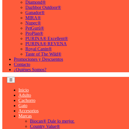
Diamond®
Dazhbor Outdoor®
Ganador®
MIRA®
Nupec®
PetGurú®
ProPlan®
PURINA® Excellent®
PURINA® REVENA
Royal Canin®
Taste of The Wild®
Promociones y Descuentos
Contacto
¿Quiénes Somos?
☰
Inicio
Adulto
Cachorro
Gato
Accesorios
Marcas
Biocan® Dale lo merjor.
Country Value®