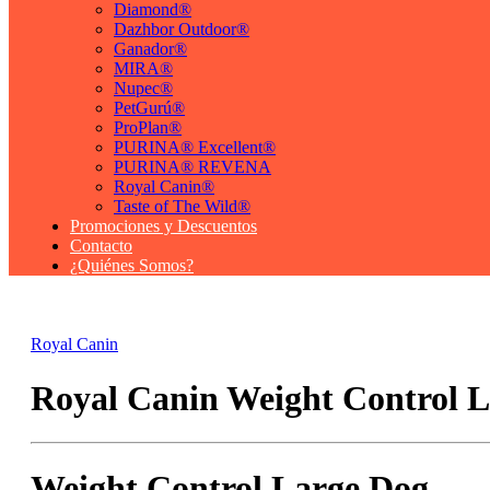
Diamond®
Dazhbor Outdoor®
Ganador®
MIRA®
Nupec®
PetGurú®
ProPlan®
PURINA® Excellent®
PURINA® REVENA
Royal Canin®
Taste of The Wild®
Promociones y Descuentos
Contacto
¿Quiénes Somos?
Royal Canin
Royal Canin Weight Control 
Weight Control Large Dog