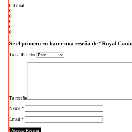
0.0
total
0
0
0
0
0
Se el primero en hacer una reseña de “Royal Can
Tu calificación
Tu reseña
Name
*
Email
*