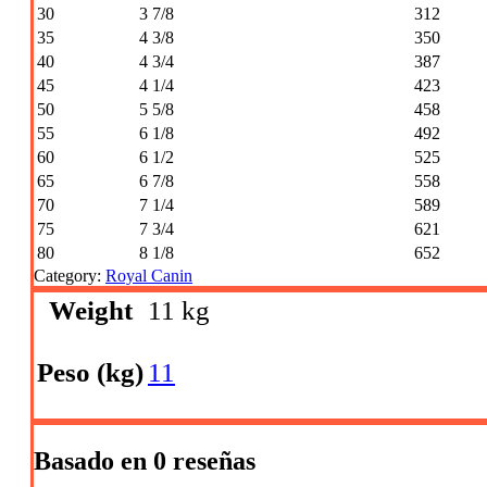
30
3 7/8
312
35
4 3/8
350
40
4 3/4
387
45
4 1/4
423
50
5 5/8
458
55
6 1/8
492
60
6 1/2
525
65
6 7/8
558
70
7 1/4
589
75
7 3/4
621
80
8 1/8
652
Category:
Royal Canin
Weight
11 kg
Peso (kg)
11
Basado en 0 reseñas