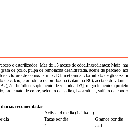
repeso o esterilizados. Más de 15 meses de edad.Ingredientes: Maíz, hari
, grasa de pollo, pulpa de remolacha deshidratada, aceite de pescado, ace
alcio, cloruro de colina, taurina, DL-metionina, clorhidrato de glucosam
ato de calcio, clorhidrato de piridoxina (vitamina B6), acetato de vitam
2), ácido fólico, suplemento de vitamina D3], oligoelementos (proteinat
 proteinato de cobre, selenito de sodio), L-carnitina, sulfato de condr
 diarias recomendadas
Actividad media (1-2 h/día)
r día
Tazas por día
Gramos por día
4
323