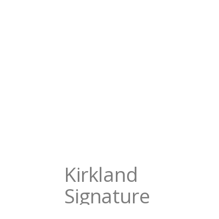
Kirkland
Signature
alimento para