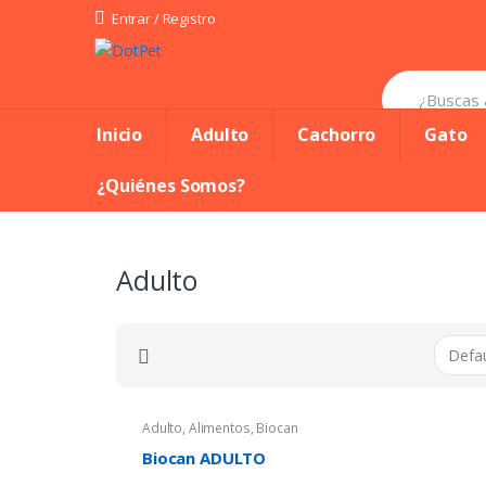
Skip
Skip
Entrar / Registro
to
to
Search
navigation
content
for:
Inicio
Adulto
Cachorro
Gato
¿Quiénes Somos?
Adulto
Adulto
,
Alimentos
,
Biocan
Biocan ADULTO