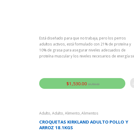
Está diseñado para que no trabaja, pero los perros
adultos activos, está formulado con 21% de proteína y
10% de grasa para asegurar niveles adecuados de
proteína muscular y los niveles necesarios de energía si
promover la obesidad.
GRAN SABOR
100% COMPLETO Y BALANCEADO PARA
$
1,530.00
$
1,700.00
MANTENIMIENTO
PRESERVADO NATURALMENTE
Adulto
,
Adulto
,
Alimento
,
Alimentos
CROQUETAS KIRKLAND ADULTO POLLO Y
ARROZ 18.1KGS