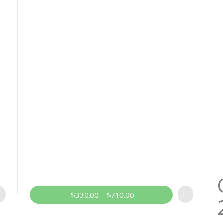
$
330.00
–
$
710.00