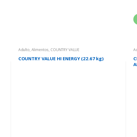
C
p
Adulto
,
Alimentos
,
COUNTRY VALUE
A
COUNTRY VALUE HI ENERGY (22.67 kg)
C
A