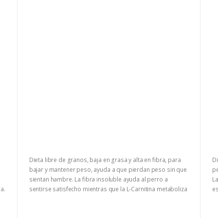
Dieta libre de granos, baja en grasa y alta en fibra, para
Di
bajar y mantener peso, ayuda a que pierdan peso sin que
p
sientan hambre. La fibra insoluble ayuda al perro a
L
a.
sentirse satisfecho mientras que la L-Carnitina metaboliza
es
la grasa. Contiene glucosamina y condroitina para
La
fortalecer huesos y articulaciones, ácidos grasos omegas
ay