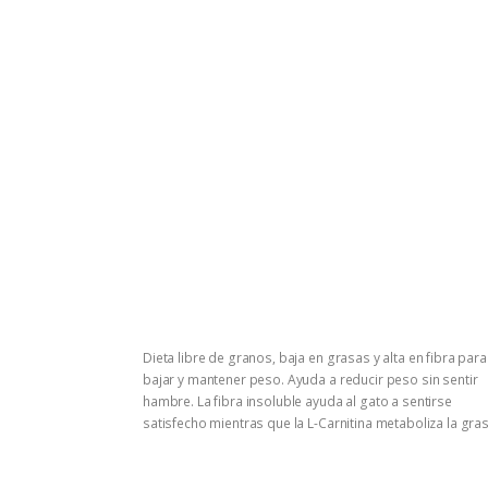
Dieta libre de granos, baja en grasas y alta en fibra para
bajar y mantener peso. Ayuda a reducir peso sin sentir
hambre. La fibra insoluble ayuda al gato a sentirse
satisfecho mientras que la L-Carnitina metaboliza la gras
Para asegurarnos que el gato alimentado con esta
fórmula obtenga todos los nutrientes necesarios se le