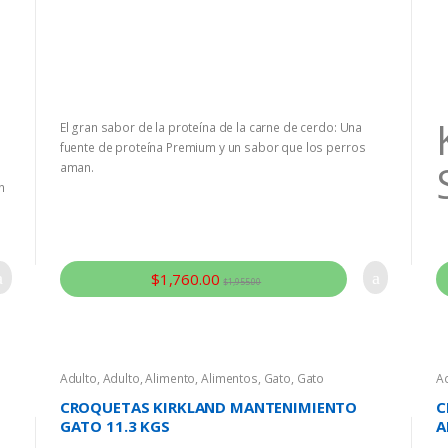
El gran sabor de la proteína de la carne de cerdo: Una
fuente de proteína Premium y un sabor que los perros
aman.
n
$
1,760.00
$
1,955.00
Adulto
,
Adulto
,
Alimento
,
Alimentos
,
Gato
,
Gato
A
CROQUETAS KIRKLAND MANTENIMIENTO
C
GATO 11.3 KGS
A