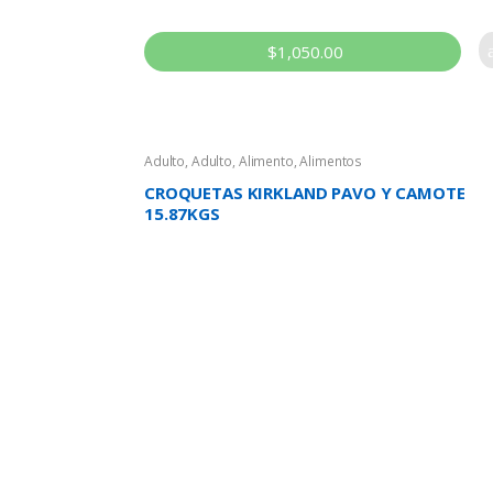
perro adulto
$
1,050.00
pollo y arroz
Adulto
,
Adulto
,
Alimento
,
Alimentos
CROQUETAS KIRKLAND PAVO Y CAMOTE
15.87KGS