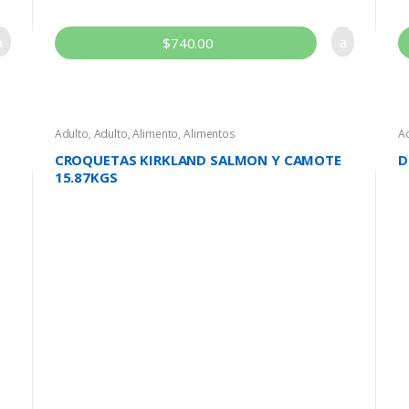
gato pollo y arroz
$
740.00
11.3kg
Adulto
,
Adulto
,
Alimento
,
Alimentos
A
CROQUETAS KIRKLAND SALMON Y CAMOTE
D
15.87KGS