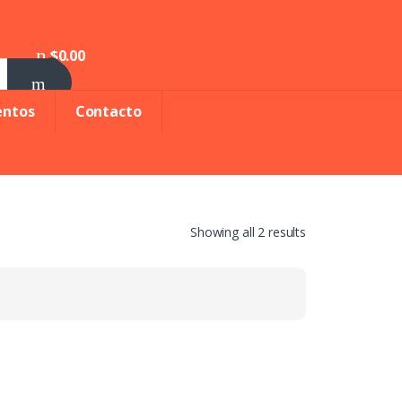
$
0.00
0
entos
Contacto
Showing all 2 results