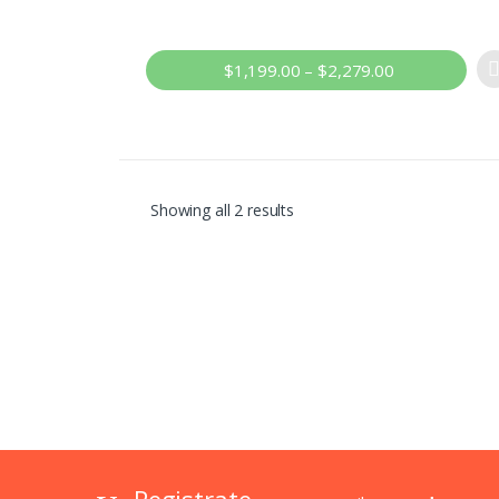
Calorie
$
1,199.00
–
$
2,279.00
Showing all 2 results
Registrate