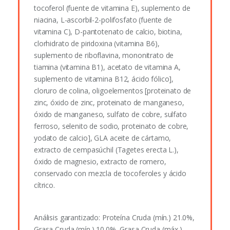
tocoferol (fuente de vitamina E), suplemento de
niacina, L-ascorbil-2-polifosfato (fuente de
vitamina C), D-pantotenato de calcio, biotina,
clorhidrato de piridoxina (vitamina B6),
suplemento de riboflavina, mononitrato de
tiamina (vitamina B1), acetato de vitamina A,
suplemento de vitamina B12, ácido fólico],
cloruro de colina, oligoelementos [proteinato de
zinc, óxido de zinc, proteinato de manganeso,
óxido de manganeso, sulfato de cobre, sulfato
ferroso, selenito de sodio, proteinato de cobre,
yodato de calcio], GLA aceite de cártamo,
extracto de cempasúchil (Tagetes erecta L.),
óxido de magnesio, extracto de romero,
conservado con mezcla de tocoferoles y ácido
cítrico.
Análisis garantizado: Proteína Cruda (mín.) 21.0%,
Grasa Cruda (mín.) 10.0%, Grasa Cruda (máx.)