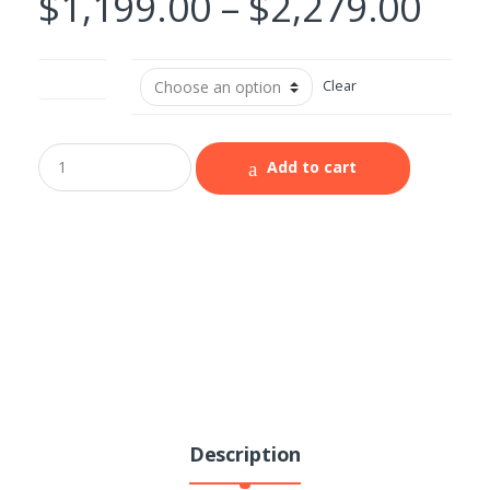
$
1,199.00
–
$
2,279.00
Peso (kg)
Clear
Add to cart
Description