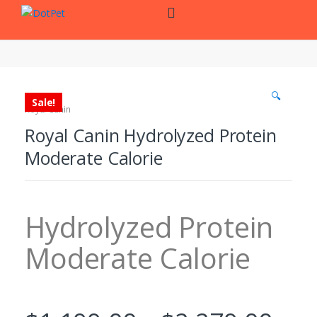
Skip
Skip
to
to
navigation
content
🔍
Sale!
Royal Canin
Royal Canin Hydrolyzed Protein
Moderate Calorie
Hydrolyzed Protein
Moderate Calorie