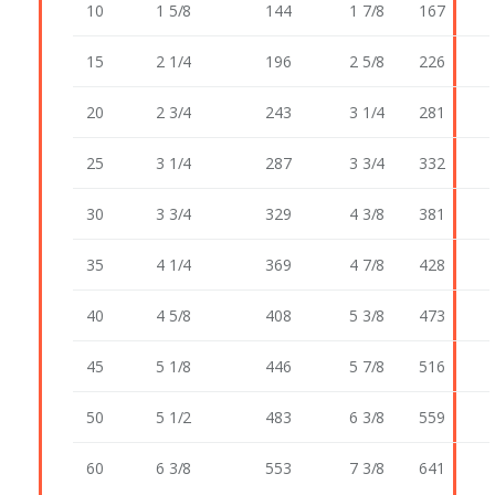
10
1 5/8
144
1 7/8
167
15
2 1/4
196
2 5/8
226
20
2 3/4
243
3 1/4
281
25
3 1/4
287
3 3/4
332
30
3 3/4
329
4 3/8
381
35
4 1/4
369
4 7/8
428
40
4 5/8
408
5 3/8
473
45
5 1/8
446
5 7/8
516
50
5 1/2
483
6 3/8
559
60
6 3/8
553
7 3/8
641