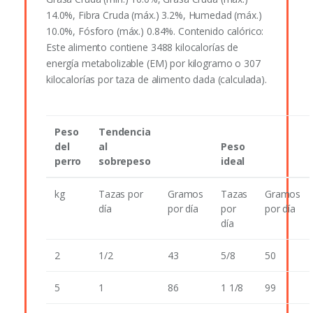
14.0%, Fibra Cruda (máx.) 3.2%, Humedad (máx.)
10.0%, Fósforo (máx.) 0.84%. Contenido calórico:
Este alimento contiene 3488 kilocalorías de
energía metabolizable (EM) por kilogramo o 307
kilocalorías por taza de alimento dada (calculada).
Peso
Tendencia
del
al
Peso
perro
sobrepeso
ideal
kg
Tazas por
Gramos
Tazas
Gramos
día
por día
por
por día
día
2
1/2
43
5/8
50
5
1
86
1 1/8
99