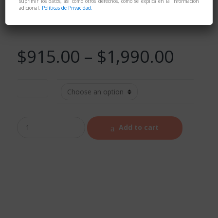
suprimir los datos, así como otros derechos, como se explica en la información
Feline
adicional.
Políticas de Privacidad.
$
915.00
–
$
1,990.00
Peso (kg)
Add to cart