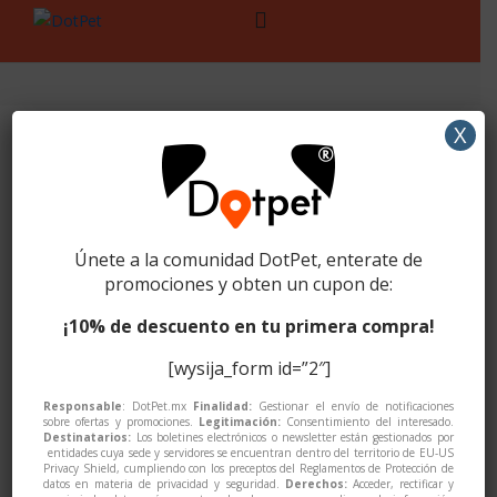
Skip
Skip
to
to
navigation
content
X
🔍
Alimento
,
Gato
,
ProPlan
Proplan CAT VET DIET OM
OBESIDAD
Únete a la comunidad DotPet, enterate de
promociones y obten un cupon de:
¡10% de descuento en tu primera compra!
Purina® Pro Plan®
Veterinary Diets
[wysija_form id=”2″]
Overweight
Responsable
: DotPet.mx
Finalidad:
Gestionar el envío de notificaciones
sobre ofertas y promociones.
Legitimación:
Consentimiento del interesado.
Destinatarios:
Los boletines electrónicos o newsletter están gestionados por
entidades cuya sede y servidores se encuentran dentro del territorio de EU-US
Management
Privacy Shield, cumpliendo con los preceptos del Reglamentos de Protección de
datos en materia de privacidad y seguridad.
Derechos:
Acceder, rectificar y