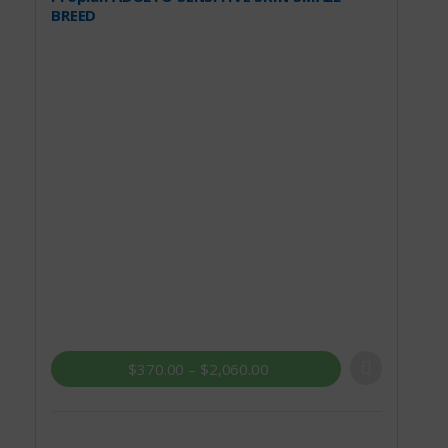
BREED
$
370.00
–
$
2,060.00