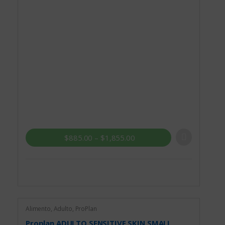
$
885.00
–
$
1,855.00
Alimento
,
Adulto
,
ProPlan
Proplan ADULTO SENSITIVE SKIN SMALL