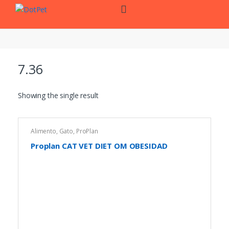
Skip
Skip
to
to
navigation
content
7.36
Showing the single result
Alimento
,
Gato
,
ProPlan
Proplan CAT VET DIET OM OBESIDAD