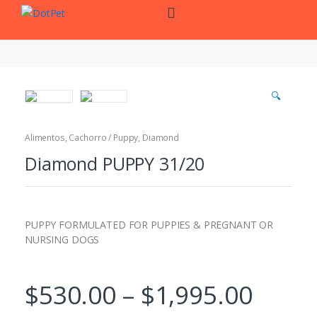
Skip
Skip
to
to
navigation
content
🔍
Alimentos
,
Cachorro / Puppy
,
Diamond
Diamond PUPPY 31/20
PUPPY FORMULATED FOR PUPPIES & PREGNANT OR
NURSING DOGS
$
530.00
–
$
1,995.00