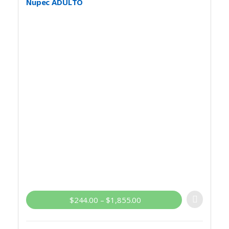
Nupec ADULTO
$
244.00
–
$
1,855.00