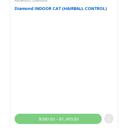
Alimentos
,
Diamond
Diamond INDOOR CAT (HAIRBALL CONTROL)
$
580.00
–
$
1,495.00