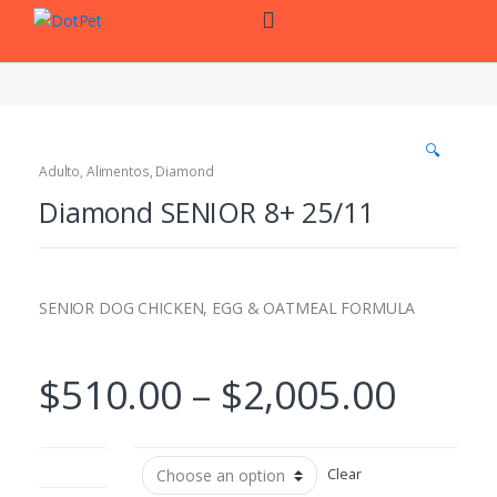
Skip
Skip
to
to
navigation
content
🔍
Adulto
,
Alimentos
,
Diamond
Diamond SENIOR 8+ 25/11
SENIOR DOG CHICKEN, EGG & OATMEAL FORMULA
$
510.00
–
$
2,005.00
Peso (kg)
Clear