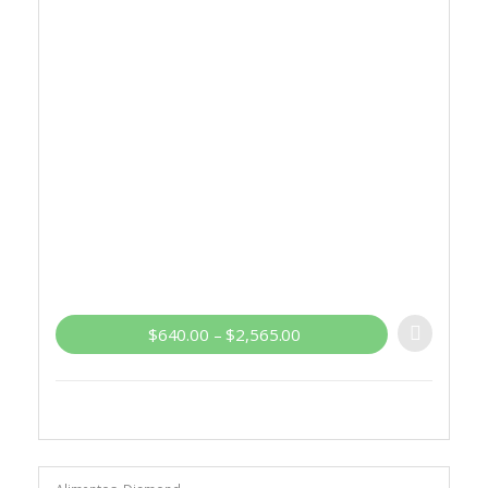
$
640.00
–
$
2,565.00