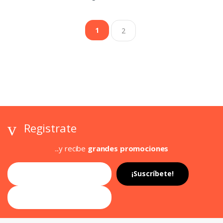
1
2
Registrate
...y recibe
grandes promociones