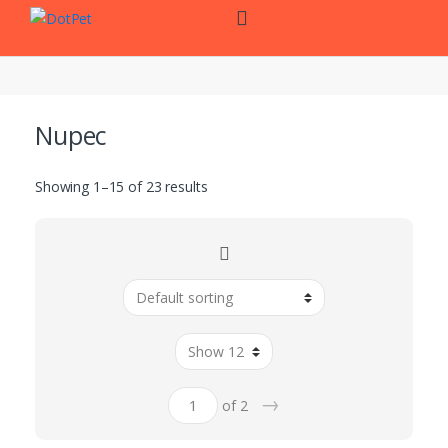
Skip
Skip
to
to
navigation
content
Nupec
Showing 1–15 of 23 results
→
of 2