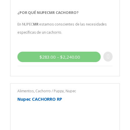
¿POR QUÉ
NUPEC
MR
CACHORRO
?
En NUPEC
MR
estamos conscientes de las necesidades
específicas de un cachorro.
Sabemos que se encuentra en desarrollo y necesita el
doble de energía que un adulto del mismo peso, por ello
hemos diseñado un alimento con el balance de vitaminas,
$
283.00
–
$
2,240.00
minerales, grasas, proteínas y energía adecuados para
esta etapa de vida que definirá su calidad de vida adulta.
Alimentos
,
Cachorro / Puppy
,
Nupec
Nupec CACHORRO RP