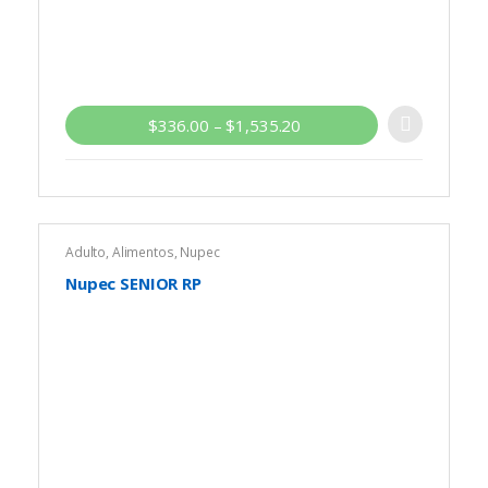
$
336.00
–
$
1,535.20
Adulto
,
Alimentos
,
Nupec
Nupec SENIOR RP