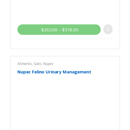
$
262.00
–
$
518.00
Alimento
,
Gato
,
Nupec
Nupec Felino Urinary Management