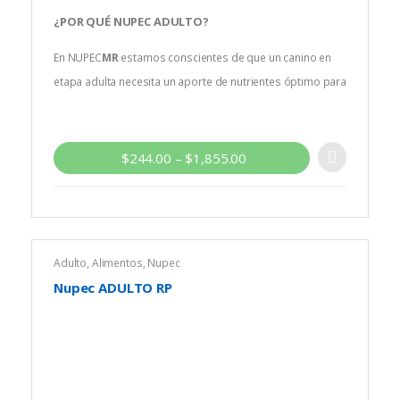
¿POR QUÉ
NUPEC ADULTO
?
En NUPEC
MR
estamos conscientes de que un canino en
etapa adulta necesita un aporte de nutrientes óptimo para
conservar su masa muscular, vitalidad y un pelaje sano.
Por ello diseñamos un alimento con la selección de
vitaminas, minerales y aporte de proteína adecuados
para reforzar su sistema inmune y, asegurar una
$
244.00
–
$
1,855.00
condición física fuerte y saludable.
Adulto
,
Alimentos
,
Nupec
Nupec ADULTO RP