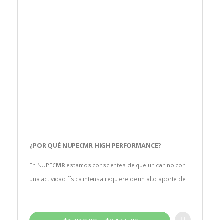
¿POR QUÉ
NUPEC
MR
HIGH PERFORMANCE
?
En NUPEC
MR
estamos conscientes de que un canino con
una actividad física intensa requiere de un alto aporte de
nutrientes. Por ello hemos formulado una nutrición
especializada que mejora su rendimiento, favorece su
desarrollo muscular y protege sus articulaciones.