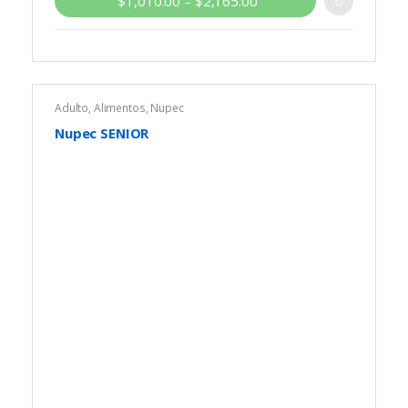
$
1,010.00
–
$
2,165.00
Consulta a tu médico veterinario para determinar
la dieta adecuada
.
Adulto
,
Alimentos
,
Nupec
Nupec SENIOR