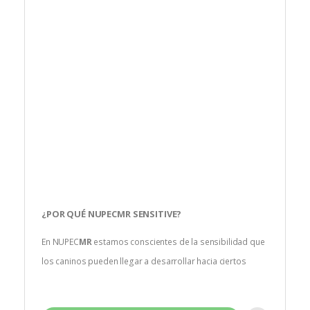
¿POR QUÉ
NUPEC
MR
SENSITIVE
?
En NUPEC
MR
estamos conscientes de la sensibilidad que
los caninos pueden llegar a desarrollar hacia ciertos
alimentos. Por ello hemos desarrollado una fórmula
especializada con ingredientes hipoalergénicos auxiliares
en el tratamiento de alergias alimentarias.