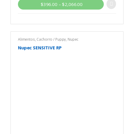
$
396.00
–
$
2,066.00
Consulta a tu médico veterinario para determinar
la dieta adecuada.
Alimentos
,
Cachorro / Puppy
,
Nupec
Nupec SENSITIVE RP