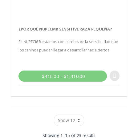
¿POR QUÉ
NUPEC
MR
SENSITIVE RAZA PEQUEÑA
?
En NUPEC
MR
estamos conscientes de la sensibilidad que
los caninos pueden llegar a desarrollar hacia ciertos
alimentos. Por ello hemos desarrollado una fórmula
especializada con ingredientes hipoalergénicos auxiliares
en el tratamiento de alergias alimentarias.
$
416.00
–
$
1,410.00
Consulta a tu médico veterinario para determinar
la dieta adecuada.
Showing 1–15 of 23 results