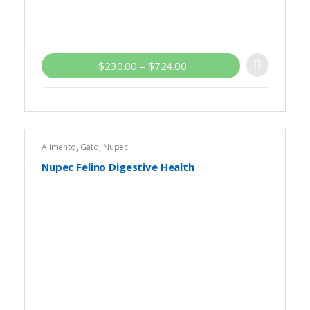
$
230.00
–
$
724.00
Alimento
,
Gato
,
Nupec
Nupec Felino Digestive Health