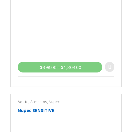
$
398.00
–
$
1,304.00
Adulto
,
Alimentos
,
Nupec
Nupec SENSITIVE