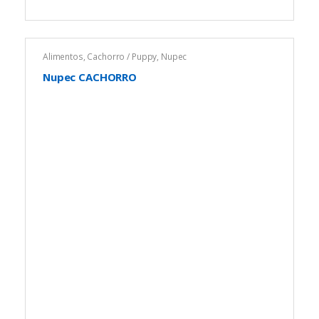
energética adecuada para conservar su masa muscular y
vitalidad.
Alimentos
,
Cachorro / Puppy
,
Nupec
Nupec CACHORRO