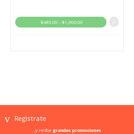
$
485.00
–
$
1,900.00
Registrate
...y recibe
grandes promociones