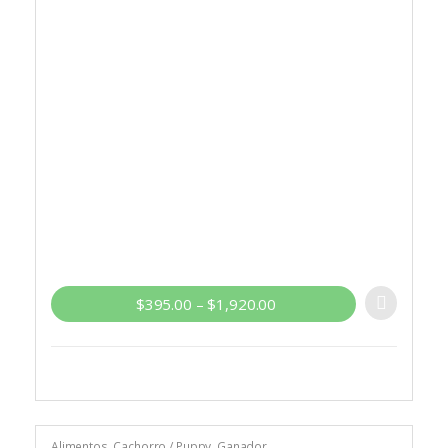
$
395.00
–
$
1,920.00
Alimentos
,
Cachorro / Puppy
,
Ganador