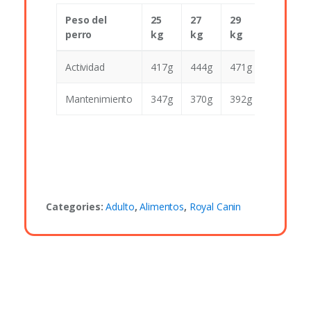
Peso del
25
27
29
32
perro
kg
kg
kg
kg
Actividad
417g
444g
471g
497g
Mantenimiento
347g
370g
392g
414g
Categories:
Adulto
,
Alimentos
,
Royal Canin