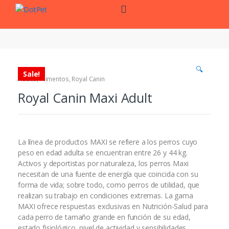
Skip
Skip
to
to
navigation
content
🔍
Sale!
Adulto
,
Alimentos
,
Royal Canin
Royal Canin Maxi Adult
La línea de productos MAXI se refiere a los perros cuyo
peso en edad adulta se encuentran entre 26 y 44 kg.
Activos y deportistas por naturaleza, los perros Maxi
necesitan de una fuente de energía que coincida con su
forma de vida; sobre todo, como perros de utilidad, que
realizan su trabajo en condiciones extremas. La gama
MAXI ofrece respuestas exclusivas en Nutrición-Salud para
cada perro de tamaño grande en función de su edad,
estado fisiológico, nivel de actividad y sensibilidades