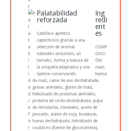
Palatabilidad
Ing
reforzada
redi
ent
es
Satisface apetitos
caprichosos gracias a una
selección de aromas
COMP
naturales exclusivos, un
OSICI
tamaño, forma y textura de
ÓN:
la croqueta adaptados y una
maíz,
óptima conservación.
harina
de maíz, carne de ave deshidratada,
grasas animales, gluten de maíz,
hidrolizado de proteínas animales,
proteína de cerdo deshidratada, pulpa
de remolacha, minerales, aceite de
pescado, aceite de soja, levaduras,
huevo deshidratado, hidrolizado de
crustáceo (fuente de glucosamina),