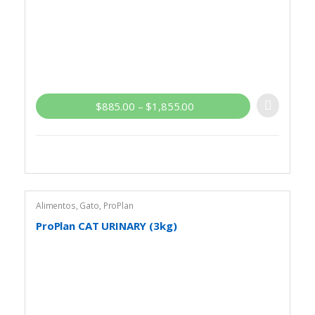
$
885.00
–
$
1,855.00
Alimentos
,
Gato
,
ProPlan
ProPlan CAT URINARY (3kg)