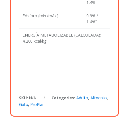
1,4%
Fósforo (mín./máx.)
0,9% /
1,4%”
ENERGÍA METABOLIZABLE (CALCULADA):
4,200 kcal/kg
SKU:
N/A
Categories:
Adulto
,
Alimento
,
Gato
,
ProPlan