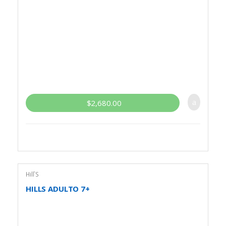
$
2,680.00
Hill`S
HILLS ADULTO 7+