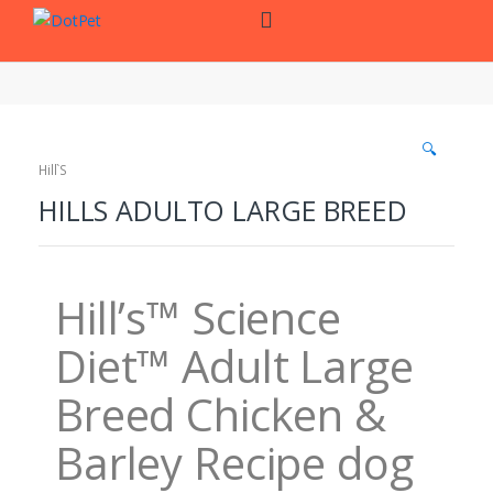
Skip
Skip
to
to
navigation
content
🔍
Hill`S
HILLS ADULTO LARGE BREED
Hill’s™ Science
Diet™ Adult Large
Breed Chicken &
Barley Recipe dog