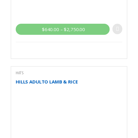
$
640.00
–
$
2,750.00
Hill`S
HILLS ADULTO LAMB & RICE