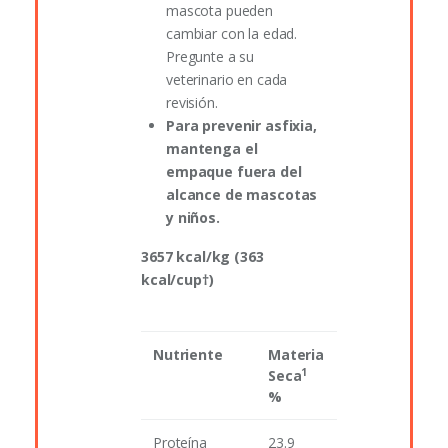
mascota pueden
cambiar con la edad.
Pregunte a su
veterinario en cada
revisión.
Para prevenir asfixia,
mantenga el
empaque fuera del
alcance de mascotas
y niños.
3657 kcal/kg (363
kcal/cup†)
Nutriente
Materia
1
Seca
%
Proteína
23.9