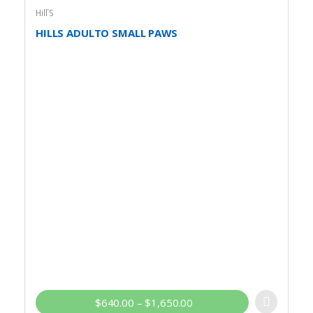
Hill`S
HILLS ADULTO SMALL PAWS
$
640.00
–
$
1,650.00