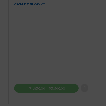
CASA DOGLOO XT
$
1,850.00
–
$
5,600.00