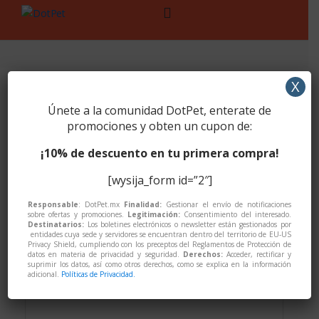
Skip
Skip
to
to
navigation
content
X
Best Selling
Únete a la comunidad DotPet, enterate de
Products
promociones y obten un cupon de:
¡10% de descuento en tu primera compra!
[best_selling_products per_page="8"
columns="4"]
[wysija_form id=”2″]
Responsable
: DotPet.mx
Finalidad:
Gestionar el envío de notificaciones
sobre ofertas y promociones.
Legitimación:
Consentimiento del interesado.
Destinatarios:
Los boletines electrónicos o newsletter están gestionados por
Adulto
,
Adulto
,
Alimento
,
Alimentos
,
Basico
,
Economico
entidades cuya sede y servidores se encuentran dentro del territorio de EU-US
Privacy Shield, cumpliendo con los preceptos del Reglamentos de Protección de
CARE DOG ADULTO 25KILOS
datos en materia de privacidad y seguridad.
Derechos:
Acceder, rectificar y
suprimir los datos, así como otros derechos, como se explica en la información
adicional.
Políticas de Privacidad.