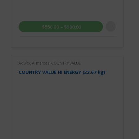
$
550.00
–
$
980.00
Adulto
,
Alimentos
,
COUNTRY VALUE
COUNTRY VALUE HI ENERGY (22.67 kg)