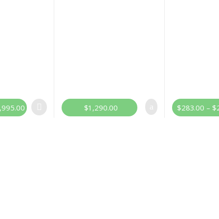
,995.00
$
1,290.00
$
283.00
–
$