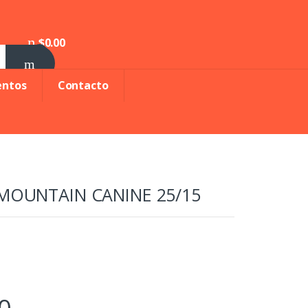
$
0.00
0
entos
Contacto
A MOUNTAIN CANINE 25/15
0