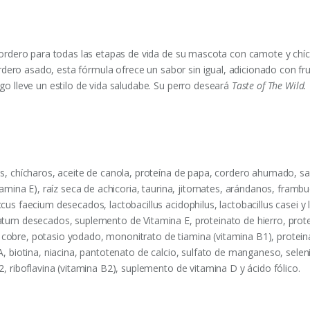
cordero para todas las etapas de vida de su mascota con camote y chí
ordero asado, esta fórmula ofrece un sabor sin igual, adicionado con fr
o lleve un estilo de vida saludabe. Su perro deseará
Taste of The Wild.
, chícharos, aceite de canola, proteína de papa, cordero ahumado, sal,
amina E), raíz seca de achicoria, taurina, jitomates, arándanos, frambu
s faecium desecados, lactobacillus acidophilus, lactobacillus casei y l
um desecados, suplemento de Vitamina E, proteinato de hierro, protei­
 de cobre, potasio yodado, mononitrato de tiamina (vitamina B1), pro
 biotina, niacina, pantotenato de calcio, sulfato de manganeso, selenit
 riboflavina (vitamina B2), suplemento de vitamina D y ácido fólico.