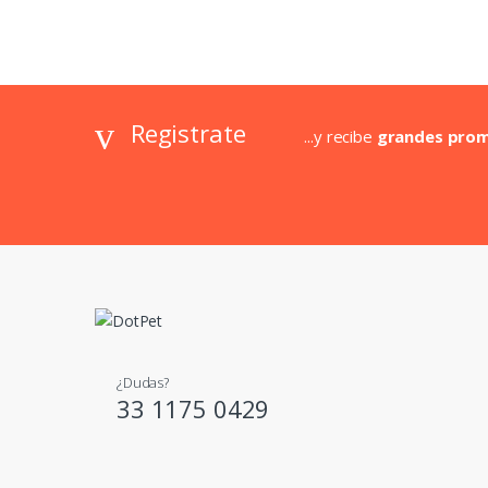
Registrate
...y recibe
grandes pro
¿Dudas?
33 1175 0429