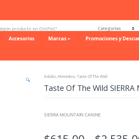
Accesorios
Marcas
Promociones y Descu
Adulto
,
Alimentos
,
Taste Of The Wild
🔍
Taste Of The Wild SIERR
SIERRA MOUNTAIN CANINE
$
615.00
–
$
2,535.0