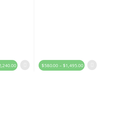
2,240.00
$
580.00
–
$
1,495.00