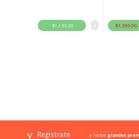
$
1,190.00
$
1,530.00
Registrate
...y recibe
grandes pro