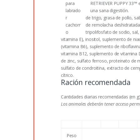
RETRIEVER PUPPY 33™ est
una sana digestión.
de trigo, grasa de pollo, s
de remolacha deshidratada, 
tripolifosfato de sodio, sa
vitamina E), inositol, suplemento de niac
(vitamina B6), suplemento de riboflavin
vitamina B12, suplemento de vitamina D
de zinc, sulfato ferroso, proteinato de
sulfato de condroitina, extracto de cem
cítrico.
Ración recomendada
Cantidades diarias recomendadas (en g)
Los animales deberán tener acceso perm
Peso