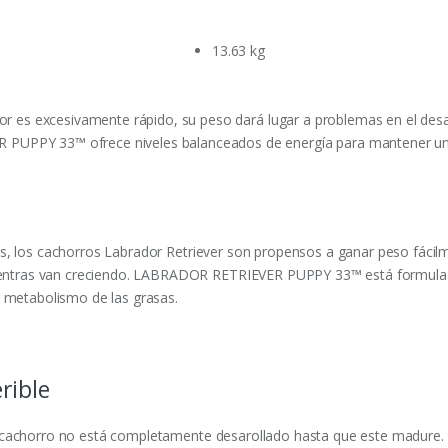
13.63 kg
or es excesivamente rápido, su peso dará lugar a problemas en el desar
UPPY 33™ ofrece niveles balanceados de energía para mantener un c
tos, los cachorros Labrador Retriever son propensos a ganar peso fácil
ntras van creciendo. LABRADOR RETRIEVER PUPPY 33™ está formula
al metabolismo de las grasas.
rible
un cachorro no está completamente desarollado hasta que este madur