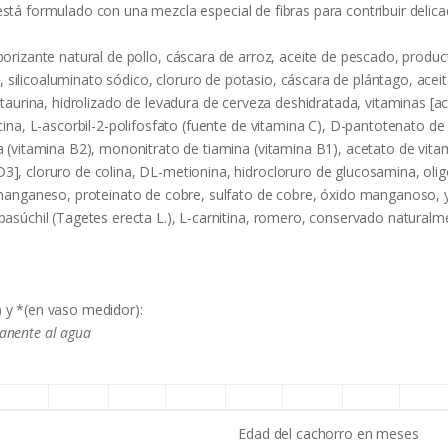
á formulado con una mezcla especial de fibras para contribuir delic
aborizante natural de pollo, cáscara de arroz, aceite de pescado, produ
silicoaluminato sódico, cloruro de potasio, cáscara de plántago, aceit
l, taurina, hidrolizado de levadura de cerveza deshidratada, vitaminas [a
ina, L-ascorbil-2-polifosfato (fuente de vitamina C), D-pantotenato de c
a (vitamina B2), mononitrato de tiamina (vitamina B1), acetato de vita
3], cloruro de colina, DL-metionina, hidrocloruro de glucosamina, olig
 manganeso, proteinato de cobre, sulfato de cobre, óxido manganoso, y
pasúchil (Tagetes erecta L.), L-carnitina, romero, conservado natural
 y *(en vaso medidor):
anente al agua
Edad del cachorro en meses