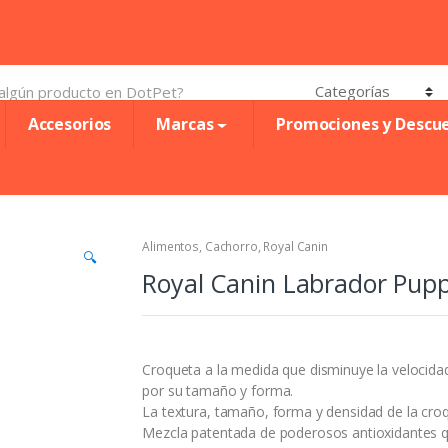
Accesorios
Marcas
Promociones y Descu
Alimentos
,
Cachorro
,
Royal Canin
🔍
Royal Canin Labrador Pup
Croqueta a la medida que disminuye la velocidad
por su tamaño y forma.
La textura, tamaño, forma y densidad de la croq
Mezcla patentada de poderosos antioxidantes q