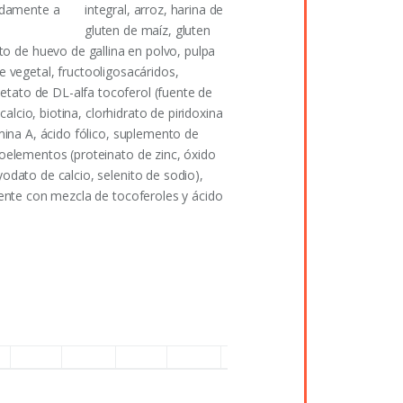
adamente a
integral, arroz, harina de
gluten de maíz, gluten
cto de huevo de gallina en polvo, pulpa
e vegetal, fructooligosacáridos,
cetato de DL-alfa tocoferol (fuente de
alcio, biotina, clorhidrato de piridoxina
mina A, ácido fólico, suplemento de
oelementos (proteinato de zinc, óxido
odato de calcio, selenito de sodio),
mente con mezcla de tocoferoles y ácido