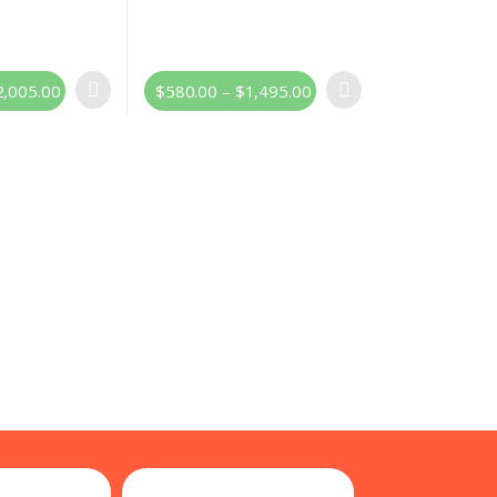
2,005.00
$
580.00
–
$
1,495.00