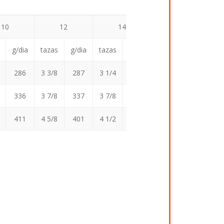
10
12
14
15
g/dia
tazas
g/dia
tazas
g/dia
286
3 3/8
287
3 1/4
285
Adulto
336
3 7/8
337
3 7/8
333
Adulto
411
4 5/8
401
4 1/2
394
Adulto