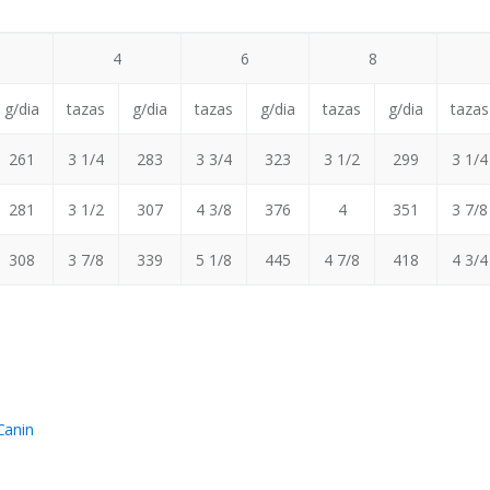
4
6
8
g/dia
tazas
g/dia
tazas
g/dia
tazas
g/dia
tazas
261
3 1/4
283
3 3/4
323
3 1/2
299
3 1/4
281
3 1/2
307
4 3/8
376
4
351
3 7/8
308
3 7/8
339
5 1/8
445
4 7/8
418
4 3/4
Canin