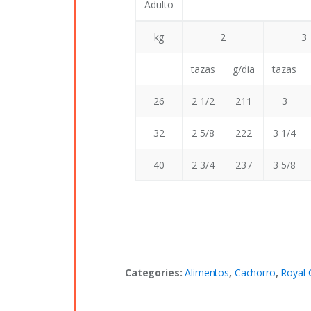
Adulto
kg
2
3
tazas
g/dia
tazas
26
2 1/2
211
3
32
2 5/8
222
3 1/4
40
2 3/4
237
3 5/8
Categories:
Alimentos
,
Cachorro
,
Royal 