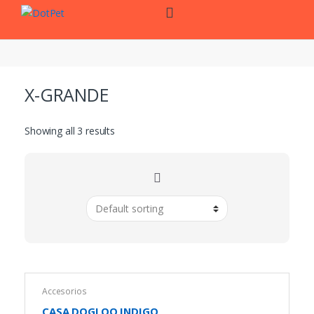
Skip
Skip
to
to
navigation
content
X-GRANDE
Showing all 3 results
Accesorios
CASA DOGLOO INDIGO