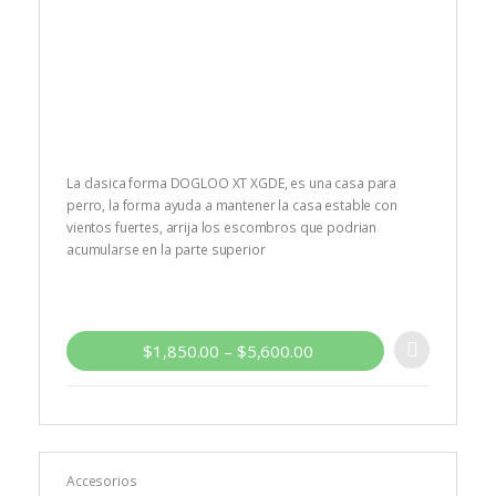
La clasica forma DOGLOO XT XGDE, es una casa para
perro, la forma ayuda a mantener la casa estable con
vientos fuertes, arrija los escombros que podrian
acumularse en la parte superior
$
1,850.00
–
$
5,600.00
Accesorios