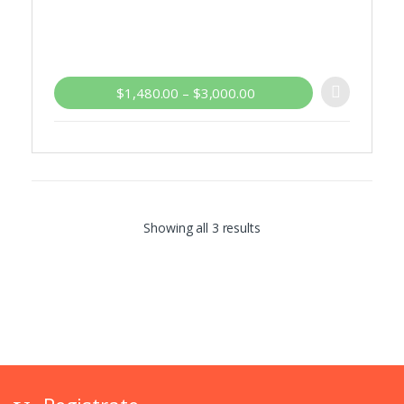
$
1,480.00
–
$
3,000.00
Showing all 3 results