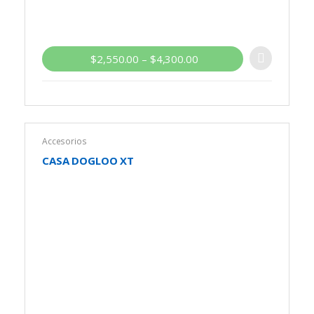
$
2,550.00
–
$
4,300.00
Accesorios
CASA DOGLOO XT