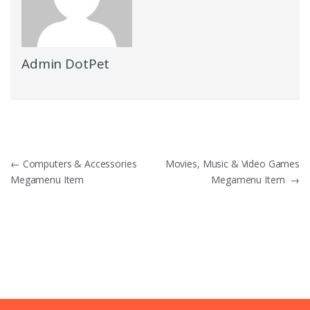
Admin DotPet
Navegación
←
Computers & Accessories
Movies, Music & Video Games
Megamenu Item
Megamenu Item
→
de
entradas