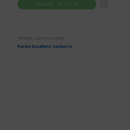
Grandes
$
430.00
–
$
1,737.00
Alimento
,
Cachorro
,
Excellent
Purina Excellent Cachorro