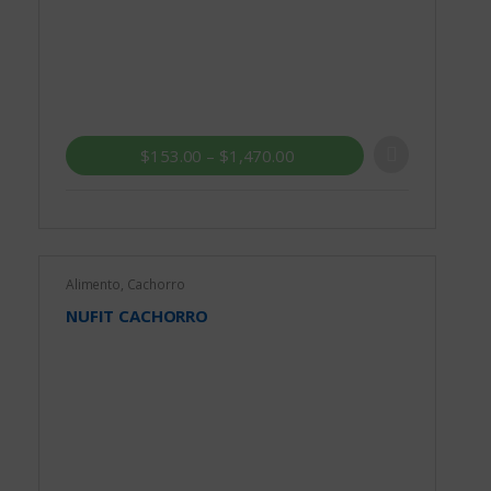
$
153.00
–
$
1,470.00
Alimento
,
Cachorro
NUFIT CACHORRO