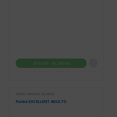
$
165.00
–
$
1,260.00
Adulto
,
Alimento
,
Excellent
Purina EXCELLENT ADULTO