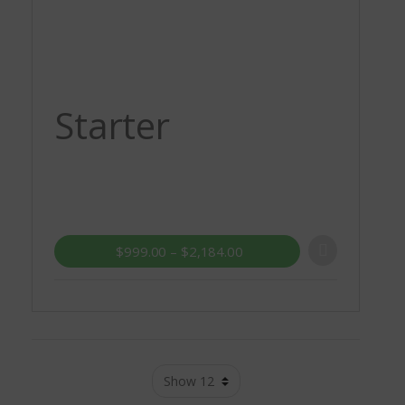
Starter
$
999.00
–
$
2,184.00