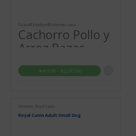
Purina® Excellent® Alimento seco
Cachorro Pollo y
Arroz Razas
Medianas y
Grandes
$
465.00
–
$
2,075.00
Alimento
,
Royal Canin
Royal Canin Adult Small Dog