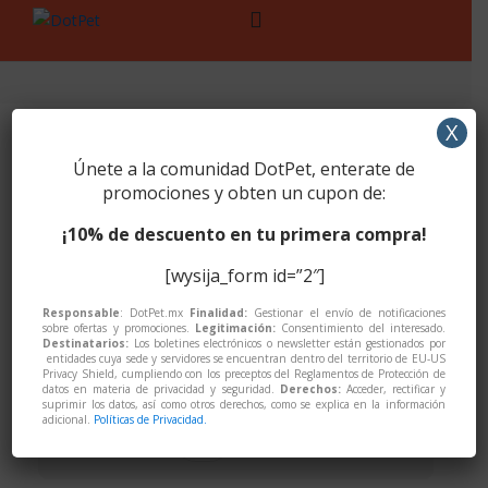
Skip
Skip
to
to
navigation
content
X
4
Únete a la comunidad DotPet, enterate de
promociones y obten un cupon de:
Showing 1–15 of 16 results
¡10% de descuento en tu primera compra!
[wysija_form id=”2″]
Responsable
: DotPet.mx
Finalidad:
Gestionar el envío de notificaciones
sobre ofertas y promociones.
Legitimación:
Consentimiento del interesado.
Destinatarios:
Los boletines electrónicos o newsletter están gestionados por
entidades cuya sede y servidores se encuentran dentro del territorio de EU-US
Privacy Shield, cumpliendo con los preceptos del Reglamentos de Protección de
datos en materia de privacidad y seguridad.
Derechos:
Acceder, rectificar y
suprimir los datos, así como otros derechos, como se explica en la información
adicional.
Políticas de Privacidad.
→
of 2