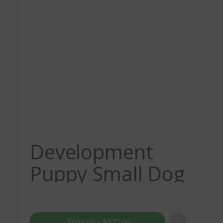
Development
Puppy Small Dog
$
699.00
–
$
975.00