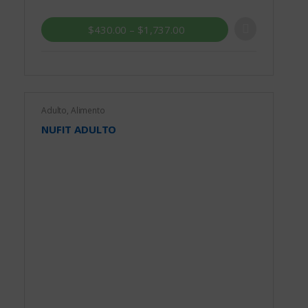
$
430.00
–
$
1,737.00
Adulto
,
Alimento
NUFIT ADULTO