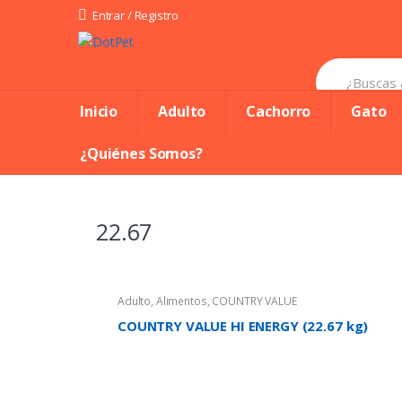
Skip
Skip
Entrar / Registro
to
to
Search
navigation
content
for:
Inicio
Adulto
Cachorro
Gato
¿Quiénes Somos?
22.67
Adulto
,
Alimentos
,
COUNTRY VALUE
COUNTRY VALUE HI ENERGY (22.67 kg)