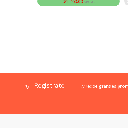
$
1,760.00
$
1,955.00
Registrate
...y recibe
grandes pro