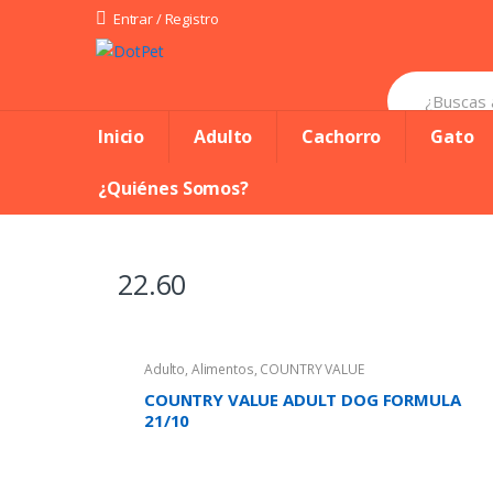
Skip
Skip
Entrar / Registro
to
to
Search
navigation
content
for:
Inicio
Adulto
Cachorro
Gato
¿Quiénes Somos?
22.60
Adulto
,
Alimentos
,
COUNTRY VALUE
COUNTRY VALUE ADULT DOG FORMULA
21/10