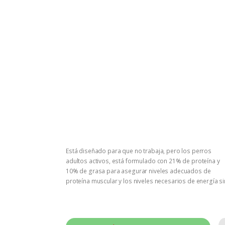
Está diseñado para que no trabaja, pero los perros
adultos activos, está formulado con 21% de proteína y
10% de grasa para asegurar niveles adecuados de
proteína muscular y los niveles necesarios de energía si
promover la obesidad.
GRAN SABOR
100% COMPLETO Y BALANCEADO PARA