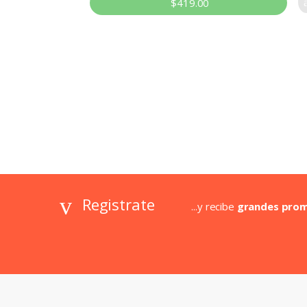
$
419.00
Registrate
...y recibe
grandes pro