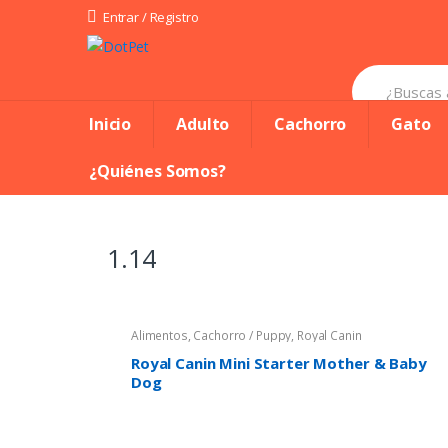
Skip
Skip
Entrar / Registro
to
to
Search
navigation
content
for:
Inicio
Adulto
Cachorro
Gato
¿Quiénes Somos?
1.14
Alimentos
,
Cachorro / Puppy
,
Royal Canin
Royal Canin Mini Starter Mother & Baby
Dog